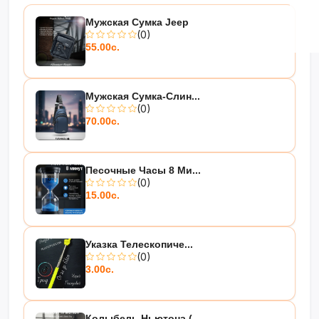
Мужская Сумка Jeep
(0)
55.00с.
Мужская Сумка-Слин...
(0)
70.00с.
Песочные Часы 8 Ми...
(0)
15.00с.
Указка Телескопиче...
(0)
3.00с.
Колыбель Ньютона (...