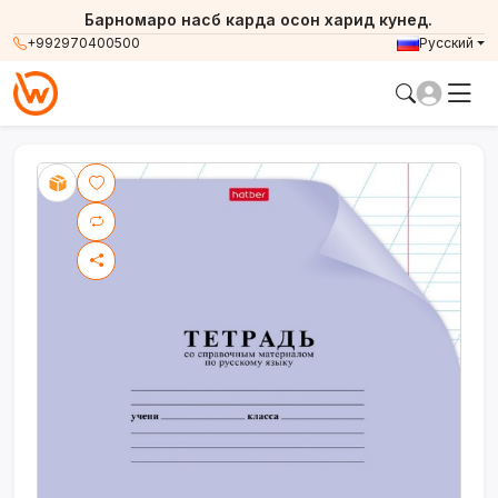
Барномаро насб карда осон харид кунед.
+992970400500
Русский