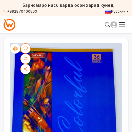
Барномаро насб карда осон харид кунед.
+992970400500
Русский