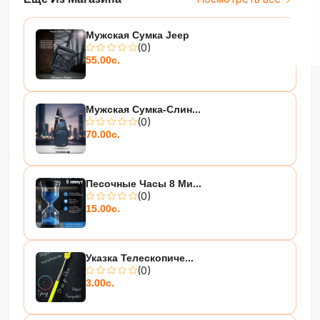
Мужская Сумка Jeep
(0)
55.00с.
Мужская Сумка-Слин...
(0)
70.00с.
Песочные Часы 8 Ми...
(0)
15.00с.
Указка Телескопиче...
(0)
3.00с.