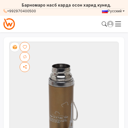
Барномаро насб карда осон харид кунед.
+992970400500
Русский