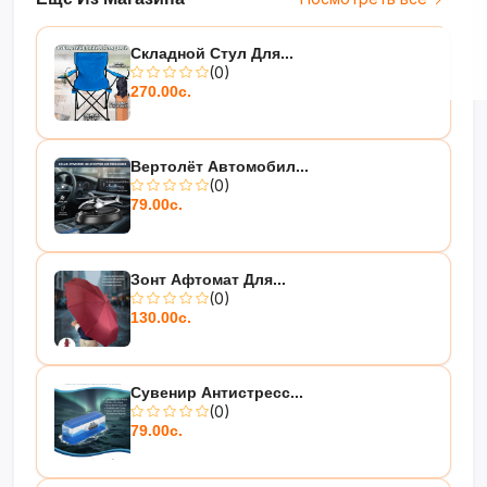
Идеальный спутник для вашего
комфорта в любую погоду!
❄️?
Складной Стул Для...
(0)
270.00с.
Вертолёт Автомобил...
(0)
79.00с.
Зонт Афтомат Для...
(0)
130.00с.
Сувенир Антистресс...
(0)
79.00с.