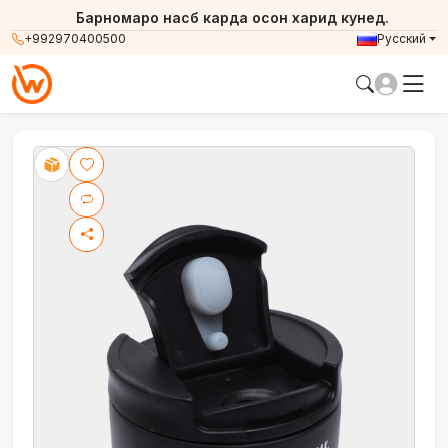
Барномаро насб карда осон харид кунед.
+992970400500
Русский