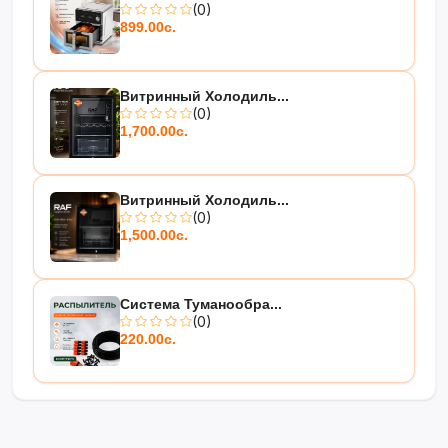
(0)
899.00с.
Витринный Холодиль...
(0)
1,700.00с.
Витринный Холодиль...
(0)
1,500.00с.
Система Туманообра...
(0)
220.00с.