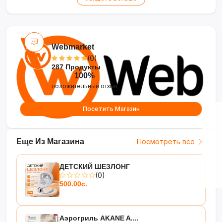
хранение после сезона
•
Универсальность
— подходит для дачи,
сада и отдыха на природе
Webmarket
(0)
287 Продукты
100%
положительный отзыв
Посетить Магазин
Еще Из Магазина
Посмотреть все
ДЕТСКИЙ ШЕЗЛОНГ
(0)
500.00с.
Аэрогриль AKANE A....