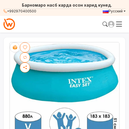
Барномаро насб карда осон харид кунед.
+992970400500
Русский