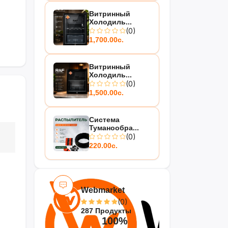
Витринный
Холодиль...
(0)
1,700.00с.
Витринный
Холодиль...
(0)
1,500.00с.
Система
Туманообра...
(0)
220.00с.
Webmarket
(0)
287 Продукты
100%