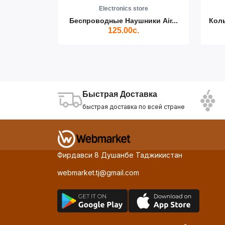
re
Electronics store
ики Air...
Беспроводные Наушники Air...
Кол
125.00с.
Быстрая Доставка
быстрая доставка по всей стране
Фирдавси 8 Душанбе Таджикистан
webmarket.tj@gmail.com