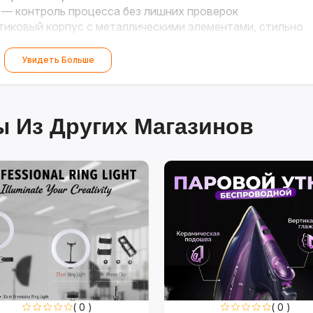
— контроль процесса без лишних проверок
иковый корпус с металлическими элементами, стильно
Увидеть Больше
 Из Других Магазинов
( 0 )
( 0 )