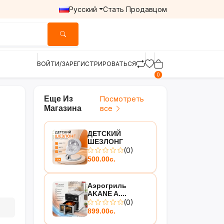
Русский
Стать Продавцом
ВОЙТИ/ЗАРЕГИСТРИРОВАТЬСЯ
0
Еще Из
Посмотреть
Магазина
все
ДЕТСКИЙ
ШЕЗЛОНГ
(0)
500.00с.
Аэрогриль
AKANE A....
(0)
899.00с.