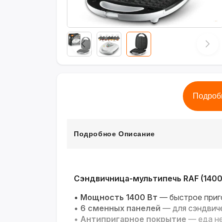
Подроб
Подробное Описание
Сэндвичница-мультипечь RAF (1400
•
Мощность 1400 Вт
— быстрое приго
•
6 сменных панелей
— для сэндвичей
•
Антипригарное покрытие
— еда не