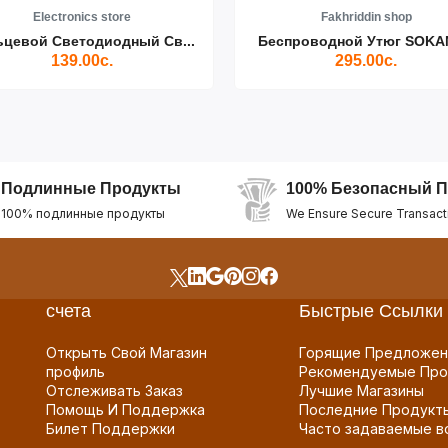
Electronics store
Fakhriddin shop
ьцевой Светодиодный Св...
Беспроводной Утюг SOKAN
139.00с.
295.00с.
Подлинные Продукты
100% Безопасный П
100% подлинные продукты
We Ensure Secure Transact
счета
Быстрые Ссылки
Открыть Свой Магазин
Горящие Предложен
профиль
Рекомендуемые Про
Отслеживать Заказ
Лучшие Магазины
Помощь И Поддержка
Последние Продукт
Билет Поддержки
Часто задаваемые в