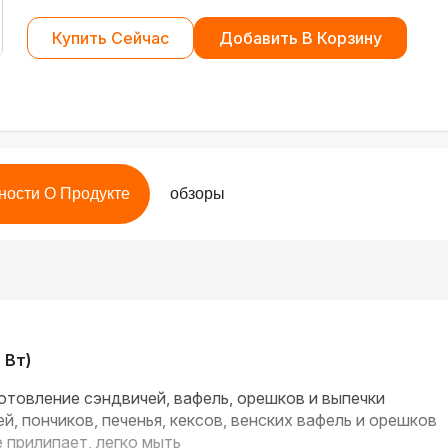
Купить Сейчас
Добавить В Корзину
ности О Продукте
обзоры
 Вт)
товление сэндвичей, вафель, орешков и выпечки
, пончиков, печенья, кексов, венских вафель и орешков
 прилипает, легко мыть