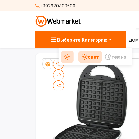
+992970400500
Выберите Категорию
ДОМ
свет
темно