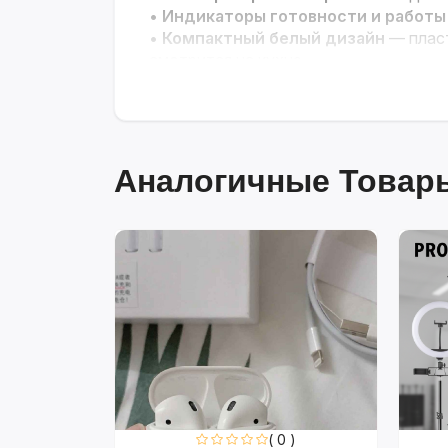
•
Индикаторы готовности и работы
•
Компактный белый дизайн
— пласт
смотрится на кухне
Аналогичные Товары
0 )
( 0 )