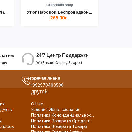
Fakhriddin shop
F
Y...
Утюг Паровой Беспроводной...
Пылесос D
269.00с.
24/7 Центр Поддержки
латеж
We Ensure Quality Support
ions
горячая линия
+992970400500
другой
ия
О Нас
дукты
Условия Использования
Политика Конфиденциальнос...
ы
Политика Возврата Средств
опросы
Политика Возврата Товара
Политика Отмены Заказа