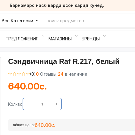
Барномаро насб карда осон харид кунед.
Все Категории
ПРЕДЛОЖЕНИЯ
МАГАЗИНЫ
БРЕНДЫ
Сэндвичница Raf R.217, белый
(0)
0
Отзывы
|
24
в наличии
640.00с.
Кол-во
640.00с.
общая цена: