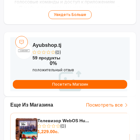
голосовые команды и доступ к приложениям
•
Дизайн с тонкими рамками
— современный
внешний вид, экономия пространства
Увидеть Больше
•
Доступная цена
— отличное соотношение
качества и стоимости
Ayubshop.tj
(0)
59 продукты
0%
положительный отзыв
Посетить Магазин
Еще Из Магазина
Посмотреть все
Телевизор WebOS Hu...
(0)
1,229.00с.