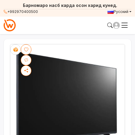
Барномаро насб карда осон харид кунед.
+992970400500
Русский