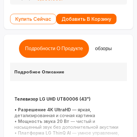
Купить Сейчас
Добавить В Корзину
Подробности О Продукте
обзоры
Подробное Описание
Телевизор LG UHD UT80006 (43")
•
Разрешение 4K UltraHD
— яркая,
детализированная и сочная картинка
•
Мощность звука 20 Вт
— чистый и
насыщенный звук без дополнительной акустики
•
Платформа LG ThinQ AI
— умное управление,