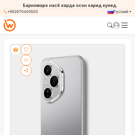
Барномаро насб карда осон харид кунед.
+992970400500
Русский