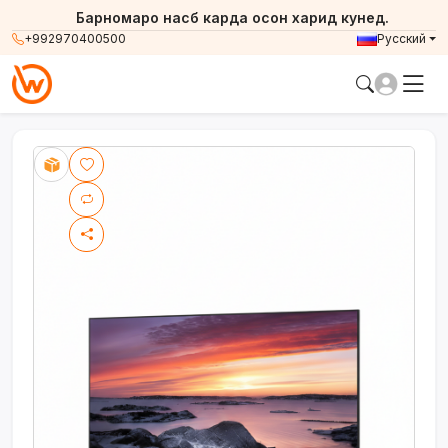
Барномаро насб карда осон харид кунед.
+992970400500
Русский