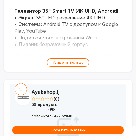
Телевизор 35" Smart TV (4K UHD, Android)
•
Экран:
35" LED, разрешение 4K UHD
•
Система:
Android TV с доступом к Google
Play, YouTube
•
Подключение:
встроенный Wi-Fi
•
Дизайн:
безрамочный корпус
Компактная модель с умными функциями и
акционной ценой для повседневного
Увидеть Больше
просмотра.
Ayubshop.tj
(0)
59 продукты
0%
положительный отзыв
Посетить Магазин