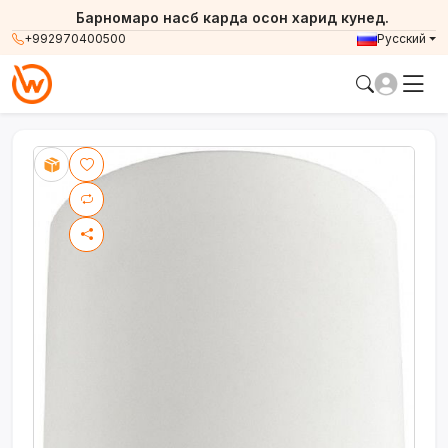
Барномаро насб карда осон харид кунед.
+992970400500
Русский