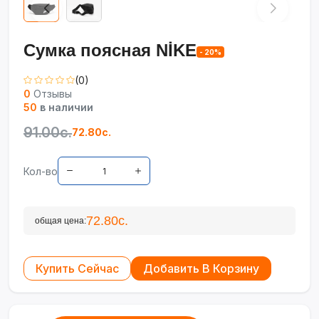
Сумка поясная NİKE
- 20%
(0)
0
Отзывы
50
в наличии
91.00с.
72.80с.
Кол-во
72.80с.
общая цена:
Купить Сейчас
Добавить В Корзину