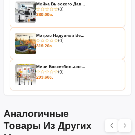
Мойка Высокого Дав...
(0)
380.00с.
Матрас Надувной Be...
(0)
319.20с.
Мини Баскетбольное...
(0)
293.60с.
Аналогичные
Товары Из Других