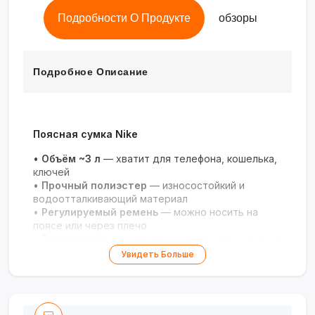
Подробности О Продукте
обзоры
Подробное Описание
Поясная сумка Nike
•
Объём ~3 л
— хватит для телефона, кошелька,
ключей
•
Прочный полиэстер
— износостойкий и
водоотталкивающий материал
•
Регулируемый ремень
— можно носить на
поясе или через плечо
•
2 отделения на молнии
— надёжное хранение
и быстрый доступ
Увидеть Больше
•
Стильный дизайн с логотипом
— подходит
для спорта и повседневной носки
Свобода движений и удобство в каждой