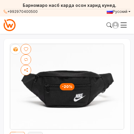
Барномаро насб карда осон харид кунед.
+992970400500
Русский
-20%