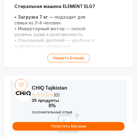
Стиральная машина ELEMENT ELG7
•
Загрузка 7 кг
— подходит для
семьи из 3–4 человек
•
Инверторный мотор
— низкий
уровень шума и долговечность
•
Сенсорный дисплей
— удобное и
современное управление
•
Защита двери
— безопасность
при стирке
Увидеть Больше
•
Эффективная стирка
—
множество программ для разных
типов тканей
Надёжность и комфорт для вашего
CHIQ Tajikistan
дома!
(0)
35 продукты
0%
положительный отзыв
Посетить Магазин