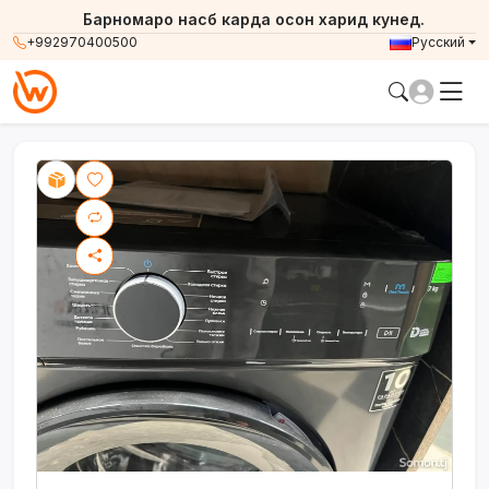
Барномаро насб карда осон харид кунед.
+992970400500
Русский