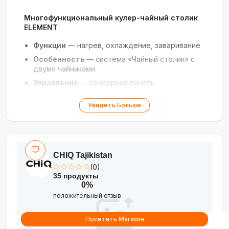
Многофункциональный кулер-чайный столик
ELEMENT
Функции
— нагрев, охлаждение, заваривание
Особенность
— система «Чайный столик» с
двумя чайниками
Управление
— сенсорная панель
Загрузка
— нижняя, бутыль скрыта
Увидеть Больше
Комплектация
— чайники для кипячения и
заварки
Дизайн
— премиальный, чёрный
Интеллектуальная система «всё в одном»
CHIQ Tajikistan
для полного цикла приготовления напитков —
(0)
от воды до идеально заваренного чая.
35 продукты
0%
положительный отзыв
Посетить Магазин