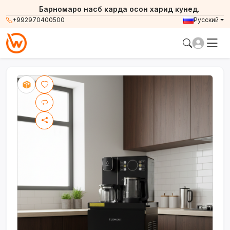
Барномаро насб карда осон харид кунед.
+992970400500
Русский