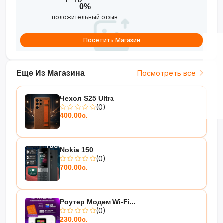
воды
0%
положительный отзыв
Официальная гарантия 1 год
— IMEI
зарегистрирован производителем
Посетить Магазин
Еще Из Магазина
Посмотреть все
Чехол S25 Ultra
(0)
400.00с.
Nokia 150
(0)
700.00с.
Роутер Модем Wi-Fi...
(0)
230.00с.