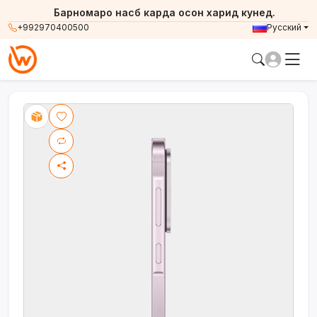
Барномаро насб карда осон харид кунед.
+992970400500
Русский