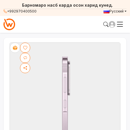
Барномаро насб карда осон харид кунед.
+992970400500
Русский