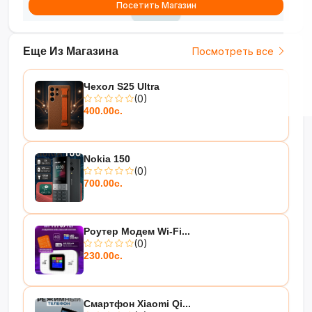
Посетить Магазин
Технологии премиум-класса
для вашего комфорта!
Еще Из Магазина
Посмотреть все
Чехол S25 Ultra
(0)
400.00с.
Nokia 150
(0)
700.00с.
Роутер Модем Wi-Fi...
(0)
230.00с.
Смартфон Xiaomi Qi...