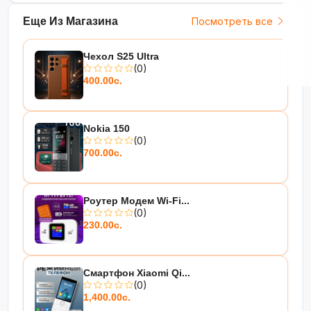
Еще Из Магазина
Посмотреть все
Чехол S25 Ultra
(0)
400.00с.
Nokia 150
(0)
700.00с.
Роутер Модем Wi-Fi...
(0)
230.00с.
Смартфон Xiaomi Qi...
(0)
1,400.00с.