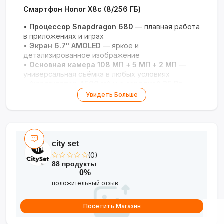
Смартфон Honor X8c (8/256 ГБ)
•
Процессор Snapdragon 680
— плавная работа
в приложениях и играх
•
Экран 6.7" AMOLED
— яркое и
детализированное изображение
•
Основная камера 108 МП + 5 МП + 2 МП
—
универсальная съёмка в любых условиях
•
Аккумулятор 4500 мА·ч с зарядкой 35 Вт
—
сбалансированная автономность
Увидеть Больше
•
Стильный тонкий корпус
— толщина от 6.78
мм и элегантный дизайн
city set
(0)
88 продукты
0%
положительный отзыв
Посетить Магазин