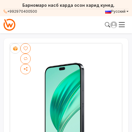
Барномаро насб карда осон харид кунед.
+992970400500
Русский