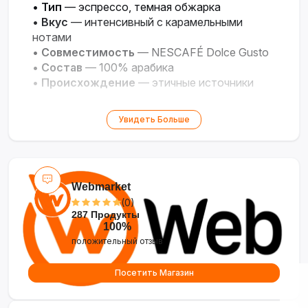
•
Тип
— эспрессо, темная обжарка
•
Вкус
— интенсивный с карамельными
нотами
•
Совместимость
— NESCAFÉ Dolce Gusto
•
Состав
— 100% арабика
•
Происхождение
— этичные источники
Увидеть Больше
Webmarket
(0)
287 Продукты
100%
положительный отзыв
Посетить Магазин