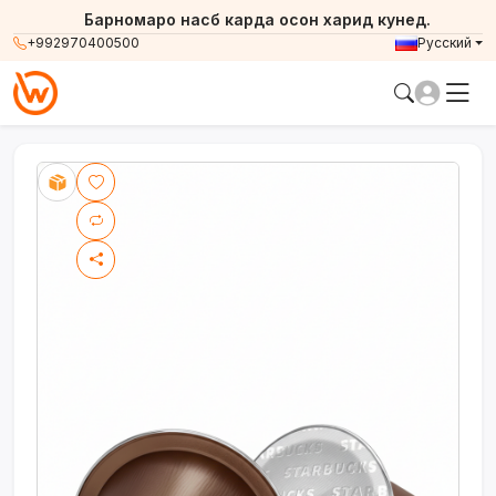
Барномаро насб карда осон харид кунед.
+992970400500
Русский