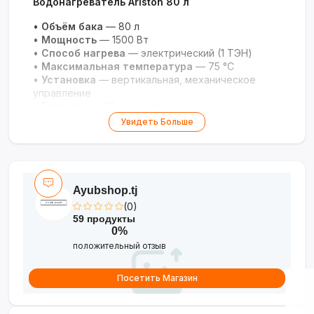
Водонагреватель Ariston 80 л
•
Объём бака
— 80 л
•
Мощность
— 1500 Вт
•
Способ нагрева
— электрический (1 ТЭН)
•
Максимальная температура
— 75 °C
•
Установка
— вертикальная, механическое
управление
•
Гарантия
— 12 месяцев
Увидеть Больше
Ayubshop.tj
(0)
59 продукты
0%
положительный отзыв
Посетить Магазин