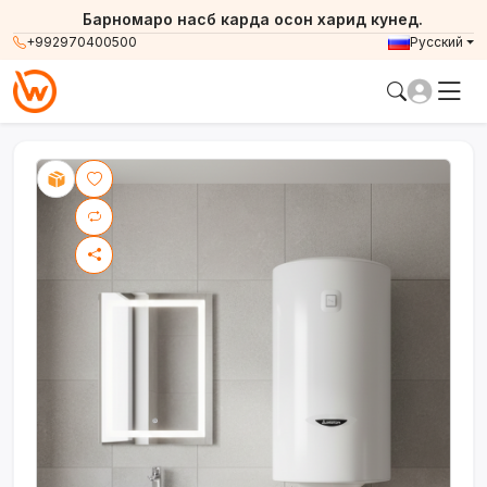
Барномаро насб карда осон харид кунед.
+992970400500
Русский