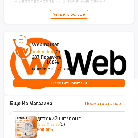
•
Безопасность
— 3-точечные ремни
•
Комплект
— 2 игрушки
Увидеть Больше
Webmarket
(0)
287 Продукты
100%
положительный отзыв
Посетить Магазин
Еще Из Магазина
Посмотреть все
ДЕТСКИЙ ШЕЗЛОНГ
(0)
500.00с.