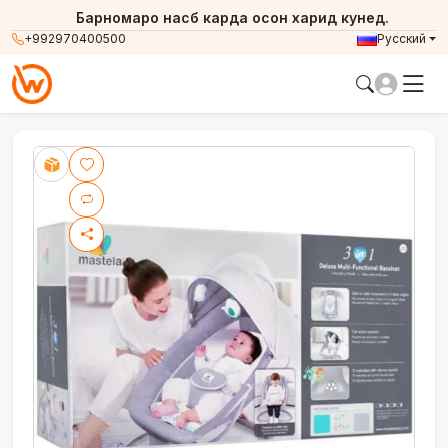
Барномаро насб карда осон харид кунед.
+992970400500
Русский