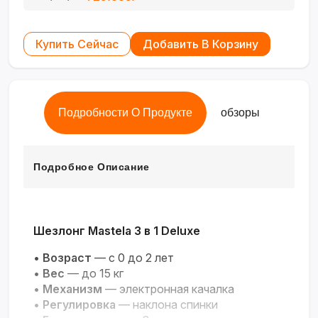
Купить Сейчас
Добавить В Корзину
Подробности О Продукте
обзоры
Подробное Описание
Шезлонг Mastela 3 в 1 Deluxe
•
Возраст
— с 0 до 2 лет
•
Вес
— до 15 кг
•
Механизм
— электронная качалка
•
Регулировка
— наклона спинки