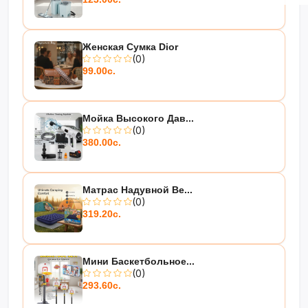
Женская Сумка Dior
(0)
99.00с.
Мойка Высокого Дав...
(0)
380.00с.
Матрас Надувной Be...
(0)
319.20с.
Мини Баскетбольное...
(0)
293.60с.