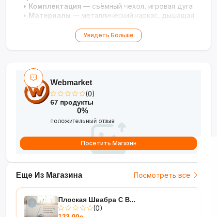
•
Комплектация
— съёмный чехол, игровая дуга
•
Материалы
— металлический каркас, дышащая
ткань
Увидеть Больше
Webmarket
(0)
67 продукты
0%
положительный отзыв
Посетить Магазин
Еще Из Магазина
Посмотреть все
Плоская Швабра С В...
(0)
123.00с.