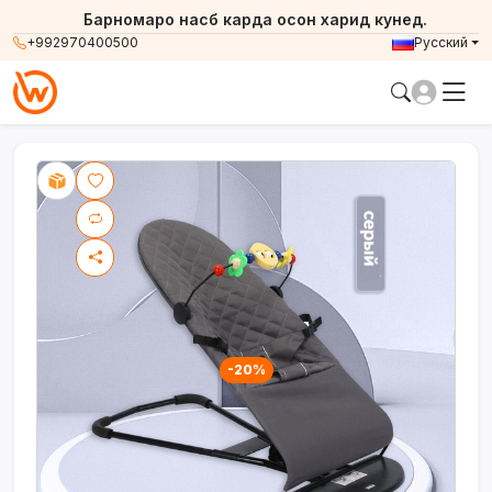
Барномаро насб карда осон харид кунед.
+992970400500
Русский
-20%