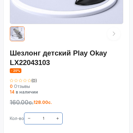
Шезлонг детский Play Okay
LX22043103
- 20%
(0)
0
Отзывы
14
в наличии
160.00с.
128.00с.
Кол-во