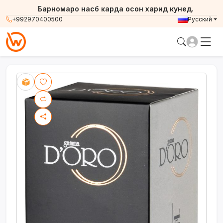
Барномаро насб карда осон харид кунед.
+992970400500
Русский