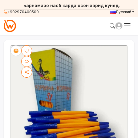
Барномаро насб карда осон харид кунед.
+992970400500
Русский