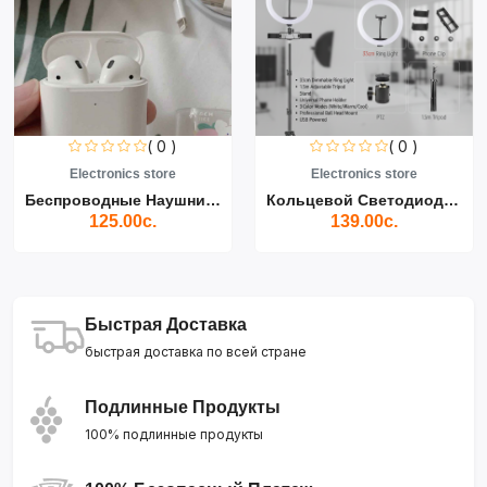
( 0 )
( 0 )
(
store
Electronics store
Fakhriddin s
Беспроводные Наушники Air...
Кольцевой Светодиодный Св...
.
139.00с.
295.00с
Быстрая Доставка
быстрая доставка по всей стране
Подлинные Продукты
100% подлинные продукты