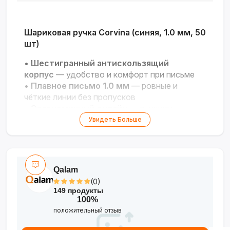
Шариковая ручка Corvina (синяя, 1.0 мм, 50
шт)
•
Шестигранный антискользящий
корпус
— удобство и комфорт при письме
•
Плавное письмо 1.0 мм
— ровные и
чёткие линии без пропусков
•
Эргономичный дизайн
— снижает
усталость руки при длительном
Увидеть Больше
использовании
•
Упаковка 50 шт
— идеальный запас для
офиса, школы или творчества
Qalam
(0)
149 продукты
100%
положительный отзыв