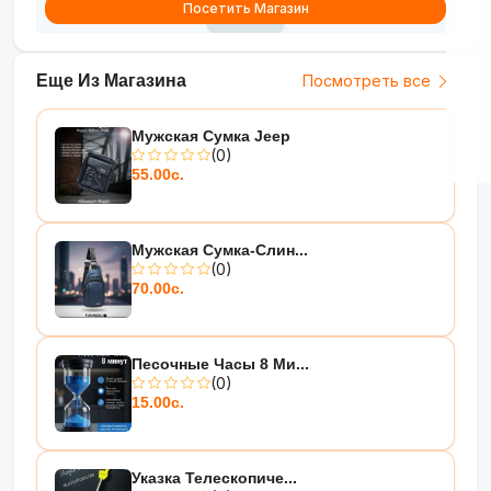
Посетить Магазин
Еще Из Магазина
Посмотреть все
Мужская Сумка Jeep
(0)
55.00с.
Мужская Сумка-Слин...
(0)
70.00с.
Песочные Часы 8 Ми...
(0)
15.00с.
Указка Телескопиче...