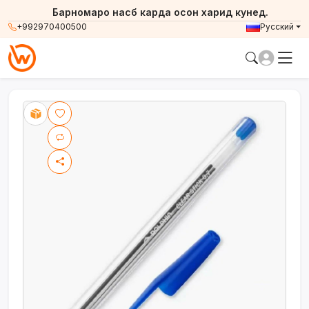
Барномаро насб карда осон харид кунед.
+992970400500
Русский