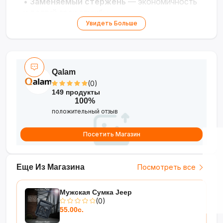
•
Заменяемый стержень
— экономичность
и долгий срок службы
•
Универсальность
— для учёбы, офиса и
Увидеть Больше
повседневных задач
Qalam
(0)
149 продукты
100%
положительный отзыв
Посетить Магазин
Еще Из Магазина
Посмотреть все
Мужская Сумка Jeep
(0)
55.00с.