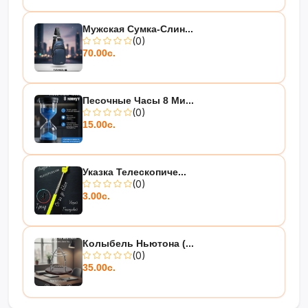
Мужская Сумка-Слин...
(0)
70.00с.
Песочные Часы 8 Ми...
(0)
15.00с.
Указка Телескопиче...
(0)
3.00с.
Колыбель Ньютона (...
(0)
35.00с.