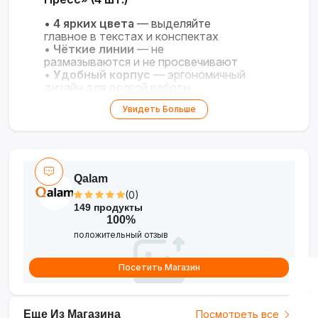
•
4 ярких цвета
— выделяйте
главное в текстах и конспектах
•
Чёткие линии
— не
размазываются и не просвечивают
•
Удобный корпус
— эргономичный
дизайн для долгой работы
•
Быстросохнущие чернила
— не
Увидеть Больше
повреждают бумагу
•
Универсальность
— для учёбы,
офиса и творчества
Qalam
(0)
149 продукты
100%
положительный отзыв
Посетить Магазин
Еще Из Магазина
Посмотреть все