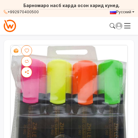
Барномаро насб карда осон харид кунед.
+992970400500
Русский