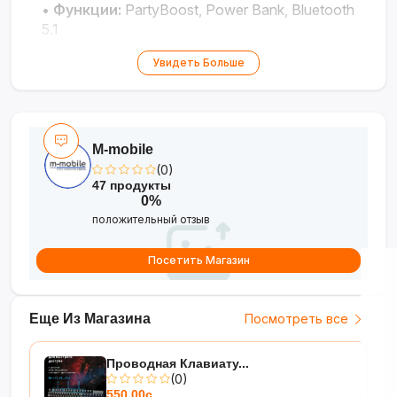
•
Функции:
PartyBoost, Power Bank, Bluetooth
5.1
•
Вес:
1.97 кг, ремень для переноски
Увидеть Больше
M-mobile
(0)
47 продукты
0%
положительный отзыв
Посетить Магазин
Еще Из Магазина
Посмотреть все
Проводная Клавиату...
(0)
550.00с.