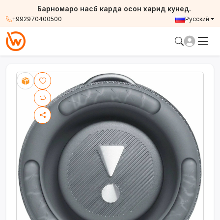
Барномаро насб карда осон харид кунед.
+992970400500
Русский