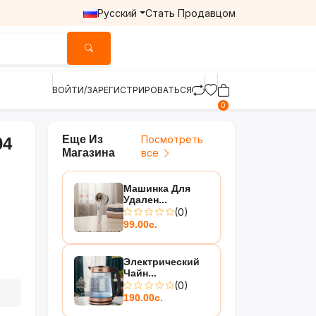
Русский
Стать Продавцом
ВОЙТИ/ЗАРЕГИСТРИРОВАТЬСЯ
0
Еще Из
Посмотреть
04
Магазина
все
Машинка Для
Удален...
(0)
99.00с.
Электрический
Чайн...
(0)
190.00с.