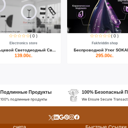
( 0 )
( 0 )
Electronics store
Fakhriddin shop
ьцевой Светодиодный Св...
Беспроводной Утюг SOKAN
139.00с.
295.00с.
Подлинные Продукты
100% Безопасный П
100% подлинные продукты
We Ensure Secure Transact
счета
Быстрые Ссылки