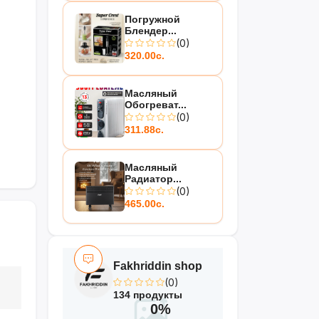
Погружной
Блендер...
(0)
320.00с.
Масляный
Обогреват...
(0)
311.88с.
Масляный
Радиатор...
(0)
465.00с.
Fakhriddin shop
(0)
134 продукты
0%