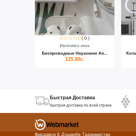
0 )
( 0 )
re
Electronics store
ики Air...
Беспроводные Наушники Air...
Кол
125.00с.
Быстрая Доставка
быстрая доставка по всей стране
Фирдавси 8 Душанбе Таджикистан