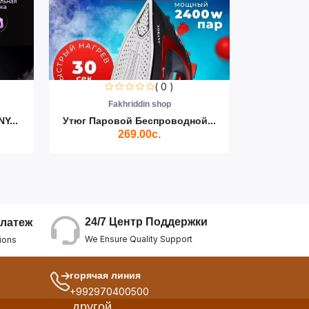
( 0 )
Fakhriddin shop
F
Y...
Утюг Паровой Беспроводной...
Пылесос D
269.00с.
24/7 Центр Поддержки
латеж
We Ensure Quality Support
ions
горячая линия
+992970400500
другой