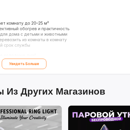
ет комнату до 20–25 м²
ктивный обогрев и практичность
для дома с детьми и животными
еревозить из комнаты в комнату
й срок службы
е холодные дни!
Увидеть Больше
 Из Других Магазинов