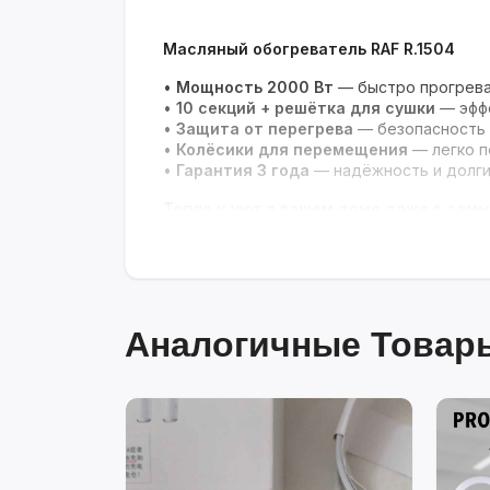
Масляный обогреватель RAF R.1504
•
Мощность 2000 Вт
— быстро прогрева
•
10 секций + решётка для сушки
— эффе
•
Защита от перегрева
— безопасность 
•
Колёсики для перемещения
— легко п
•
Гарантия 3 года
— надёжность и долги
Тепло и уют в вашем доме даже в самы
Аналогичные Товары