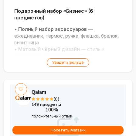
Подарочный набор «Бизнес» (6
предметов)
•
Полный набор аксессуаров
—
ежедневник, термос, ручка, флешка, брелок,
визитница
•
Матовый чёрный дизайн
— стиль и
солидность для делового образа
•
Термос с датчиком температуры
—
Увидеть Больше
сохраняет напитки горячими или холодными
•
Металлическая ручка и кожаный
брелок
— детали, подчёркивающие статус
•
Упакован в подарочную коробку
—
Qalam
готовый презент для коллеги, партнёра,
(0)
руководителя
149 продукты
100%
Элегантность и функциональность в
положительный отзыв
одном наборе!
Посетить Магазин