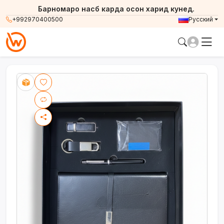
Барномаро насб карда осон харид кунед.
+992970400500
Русский