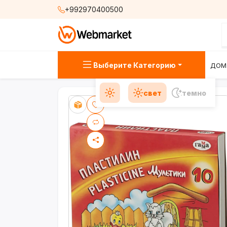
+992970400500
Выберите Категорию
ДОМ
свет
темно