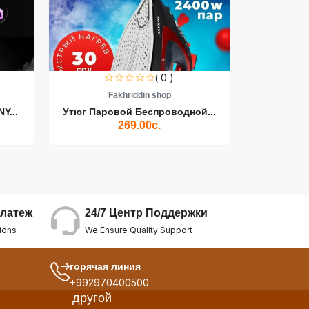
( 0 )
Fakhriddin shop
F
Y...
Утюг Паровой Беспроводной...
Пылесос D
269.00с.
24/7 Центр Поддержки
латеж
We Ensure Quality Support
ions
горячая линия
+992970400500
другой