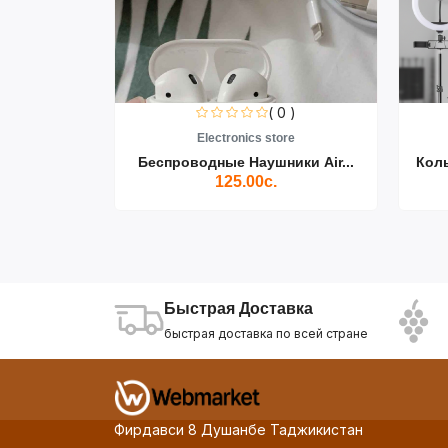
0 )
( 0 )
re
Electronics store
ики Air...
Беспроводные Наушники Air...
Кол
125.00с.
Быстрая Доставка
быстрая доставка по всей стране
Фирдавси 8 Душанбе Таджикистан