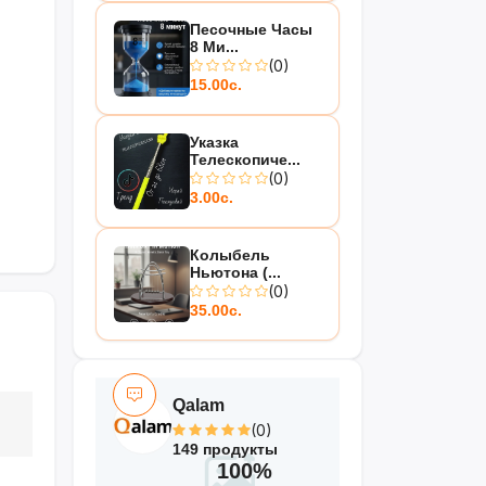
Песочные Часы
8 Ми...
(0)
15.00с.
Указка
Телескопиче...
(0)
3.00с.
Колыбель
Ньютона (...
(0)
35.00с.
Qalam
(0)
149 продукты
100%