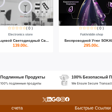
( 0 )
( 0 )
Electronics store
Fakhriddin shop
ьцевой Светодиодный Св...
Беспроводной Утюг SOKAN
139.00с.
295.00с.
Подлинные Продукты
100% Безопасный П
100% подлинные продукты
We Ensure Secure Transact
счета
Быстрые Ссылки