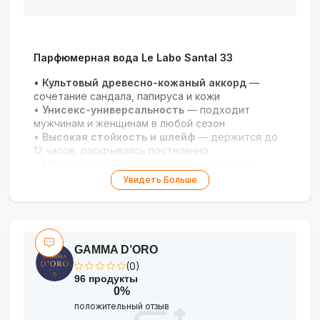
Парфюмерная вода Le Labo Santal 33
•
Культовый древесно-кожаный аккорд
—
сочетание сандала, папируса и кожи
•
Унисекс-универсальность
— подходит
мужчинам и женщинам в любой сезон
•
Высокая стойкость и шлейф
— держится до
12 часов, раскрываясь постепенно
•
Минималистичная эстетика
— простой
лабораторный флакон с ручным оформлением
Увидеть Больше
этикетки
•
Символ нишевой парфюмерии
— аромат для
тех, кто ценит уникальность и характер
GAMMA D’ORO
(0)
96 продукты
0%
положительный отзыв