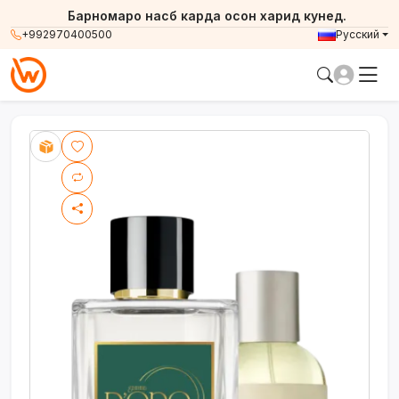
Барномаро насб карда осон харид кунед.
+992970400500
Русский