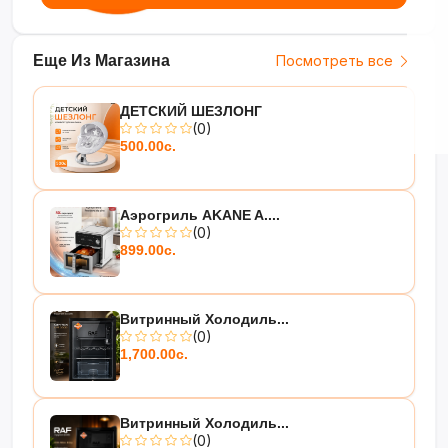
Еще Из Магазина
Посмотреть все
ДЕТСКИЙ ШЕЗЛОНГ
(0)
500.00с.
Аэрогриль AKANE A....
(0)
899.00с.
Витринный Холодиль...
(0)
1,700.00с.
Витринный Холодиль...
(0)