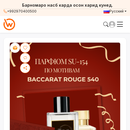
Барномаро насб карда осон харид кунед.
+992970400500
Русский