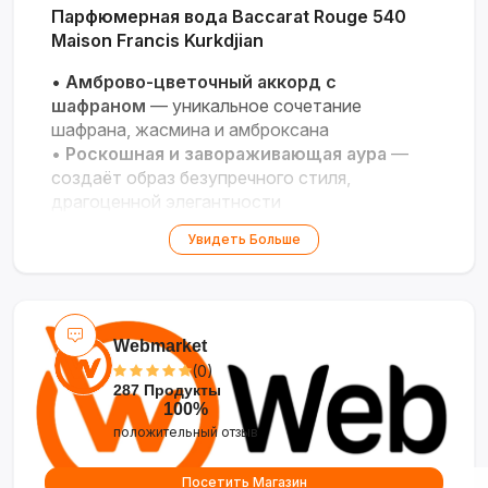
Парфюмерная вода Baccarat Rouge 540
Maison Francis Kurkdjian
•
Амброво-цветочный аккорд с
шафраном
— уникальное сочетание
шафрана, жасмина и амброксана
•
Роскошная и завораживающая аура
—
создаёт образ безупречного стиля,
драгоценной элегантности
•
Высокая стойкость и шлейф
— держится
Увидеть Больше
до 12 часов, окутывая тёплым, объёмным
облаком
•
Флакон-кристалл
— прозрачное тяжёлое
стекло, символизирующее хрусталь Baccarat
•
Аромат-икона
— для тех, кто видит в
Webmarket
парфюме ювелирное украшение и форму
(0)
287 Продукты
самовыражения
100%
положительный отзыв
Посетить Магазин