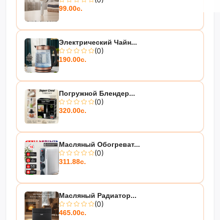
99.00с.
профессиональный результат
Электрический Чайн...
(0)
190.00с.
Погружной Блендер...
(0)
320.00с.
Масляный Обогреват...
(0)
311.88с.
Масляный Радиатор...
(0)
465.00с.