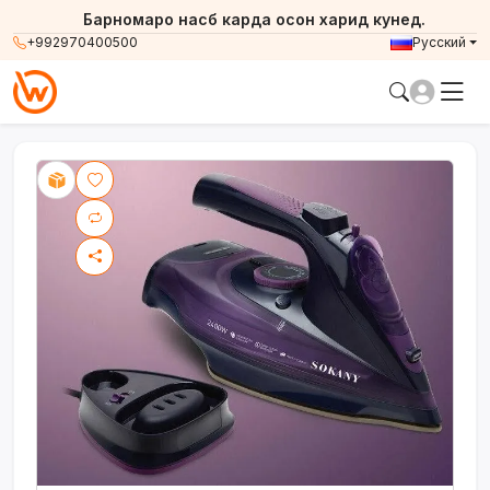
Барномаро насб карда осон харид кунед.
+992970400500
Русский