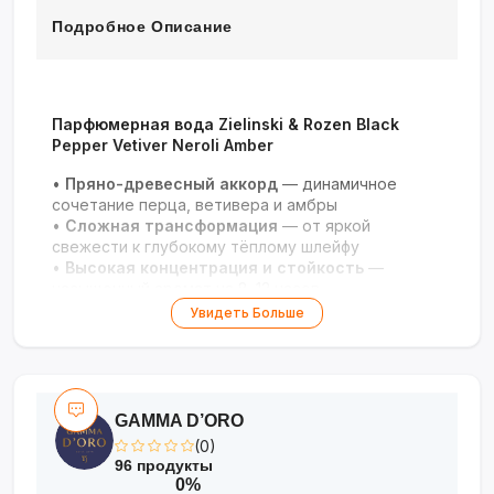
Подробное Описание
Парфюмерная вода Zielinski & Rozen Black
Pepper Vetiver Neroli Amber
•
Пряно-древесный аккорд
— динамичное
сочетание перца, ветивера и амбры
•
Сложная трансформация
— от яркой
свежести к глубокому тёплому шлейфу
•
Высокая концентрация и стойкость
—
насыщенный аромат на 8–12 часов
•
Элитарный статус
— выбор знаменитостей и
Увидеть Больше
награды в мире парфюмерии
•
Минималистичный шик флакона
— чёрное
стекло с золотым тиснением
GAMMA D’ORO
(0)
96 продукты
0%