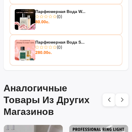
Парфюмерная Вода W...
(0)
80.00с.
Парфюмерная Вода S...
(0)
280.00с.
Аналогичные
Товары Из Других
Магазинов