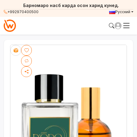
Барномаро насб карда осон харид кунед.
+992970400500
Русский