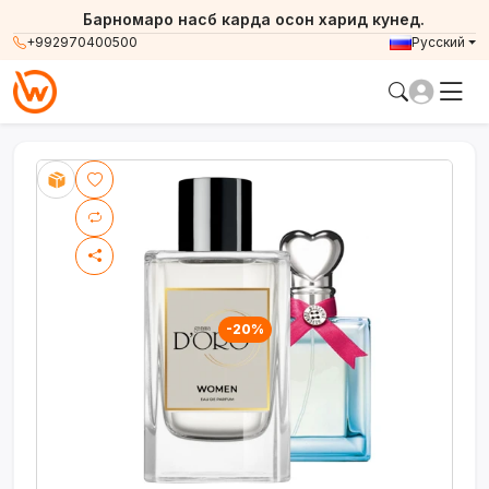
Барномаро насб карда осон харид кунед.
+992970400500
Русский
-20%