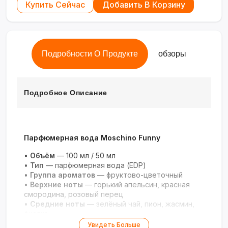
Купить Сейчас
Добавить В Корзину
Подробности О Продукте
обзоры
Подробное Описание
Парфюмерная вода Moschino Funny
•
Объём
— 100 мл / 50 мл
•
Тип
— парфюмерная вода (EDP)
•
Группа ароматов
— фруктово-цветочный
•
Верхние ноты
— горький апельсин, красная
смородина, розовый перец
•
Средние ноты
— зелёный чай, пион, жасмин,
фиалка
•
Базовые ноты
— кедр, мускус, дубовый мох,
Увидеть Больше