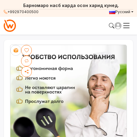
Барномаро насб карда осон харид кунед.
+992970400500
Русский