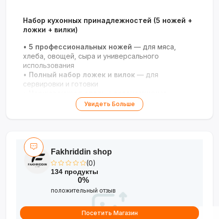
Набор кухонных принадлежностей (5 ножей +
ложки + вилки)
•
5 профессиональных ножей
— для мяса,
хлеба, овощей, сыра и универсального
использования
•
Полный набор ложек и вилок
— для
сервировки и готовки
•
Нержавеющая сталь + эргономичные
ручки
— прочность и удобство
Увидеть Больше
•
Подходит для посудомоечной машины
—
лёгкий уход
•
Компактное хранение
— все инструменты в
одном наборе, экономят место
Fakhriddin shop
Всё необходимое для приготовления и
(0)
сервировки в одном наборе!
134 продукты
0%
положительный отзыв
Посетить Магазин