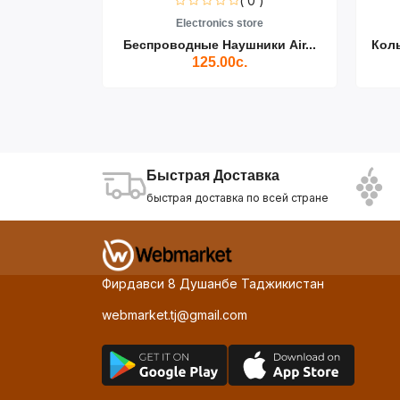
0 )
( 0 )
re
Electronics store
ики Air...
Беспроводные Наушники Air...
Кол
125.00с.
Быстрая Доставка
быстрая доставка по всей стране
Фирдавси 8 Душанбе Таджикистан
webmarket.tj@gmail.com