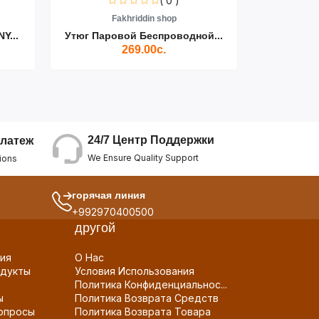
( 0 )
Fakhriddin shop
F
Y...
Утюг Паровой Беспроводной...
Пылесос D
269.00с.
24/7 Центр Поддержки
латеж
We Ensure Quality Support
ions
горячая линия
+992970400500
другой
ия
О Нас
дукты
Условия Использования
Политика Конфиденциальнос...
ы
Политика Возврата Средств
опросы
Политика Возврата Товара