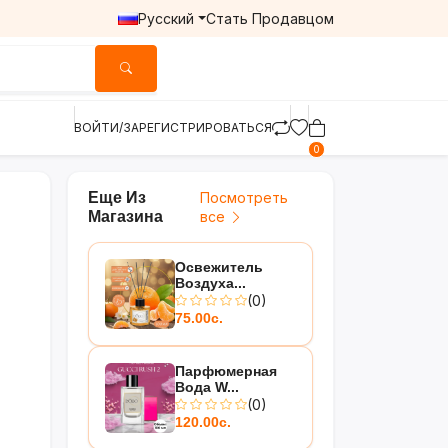
Русский
Стать Продавцом
ВОЙТИ/ЗАРЕГИСТРИРОВАТЬСЯ
0
Еще Из
Посмотреть
Магазина
все
Освежитель
Воздуха...
(0)
75.00с.
Парфюмерная
Вода W...
(0)
120.00с.