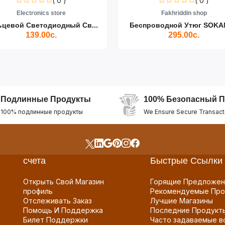
( 0 )
( 0 )
Electronics store
Fakhriddin shop
ьцевой Светодиодный Св...
Беспроводной Утюг SOKAN
139.00с.
295.00с.
Подлинные Продукты
100% Безопасный П
100% подлинные продукты
We Ensure Secure Transact
счета
Быстрые Ссылки
Открыть Свой Магазин
Горящие Предложен
профиль
Рекомендуемые Про
Отслеживать Заказ
Лучшие Магазины
Помощь И Поддержка
Последние Продукт
Билет Поддержки
Часто задаваемые в