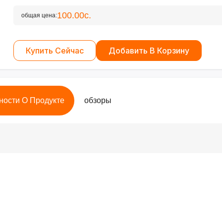
100.00с.
общая цена:
Купить Сейчас
Добавить В Корзину
ности О Продукте
обзоры