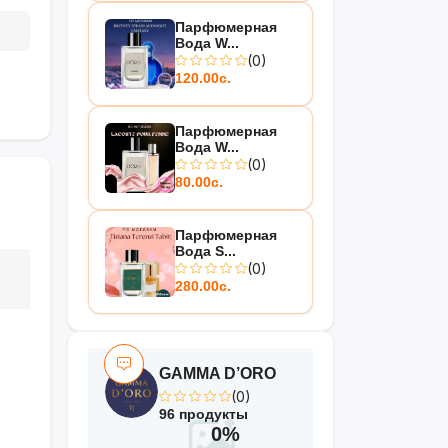
Парфюмерная
Вода W...
(0)
120.00с.
Парфюмерная
Вода W...
(0)
80.00с.
Парфюмерная
Вода S...
(0)
280.00с.
GAMMA D’ORO
(0)
96 продукты
0%