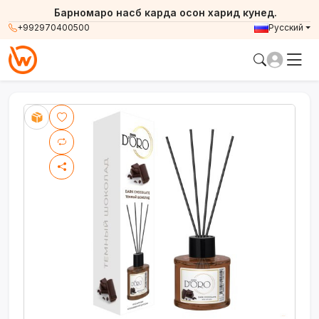
Барномаро насб карда осон харид кунед.
+992970400500
Русский