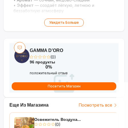
•
Эффект
— создаёт лёгкую, летнюю и
беззаботную атмосферу
Увидеть Больше
GAMMA D’ORO
(0)
96 продукты
0%
положительный отзыв
Посетить Магазин
Еще Из Магазина
Посмотреть все
Освежитель Воздуха...
(0)