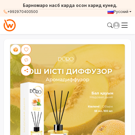
Барномаро насб карда осон харид кунед.
+992970400500
Русский