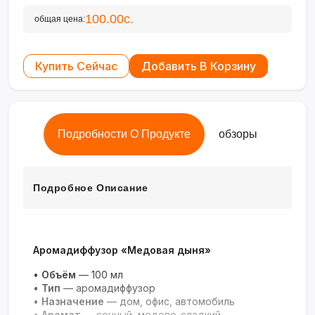
100.00с.
общая цена:
Купить Сейчас
Добавить В Корзину
Подробности О Продукте
обзоры
Подробное Описание
Аромадиффузор «Медовая дыня»
•
Объём
— 100 мл
•
Тип
— аромадиффузор
•
Назначение
— дом, офис, автомобиль
•
Аромат
— сочный, медово-сладкий