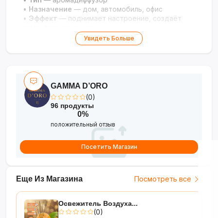
•
Назначение
— дом, автомобиль, офис
•
Эффект
— поднимает настроение, создаёт
атмосферу тропиков
Увидеть Больше
GAMMA D’ORO
(0)
96 продукты
0%
положительный отзыв
Посетить Магазин
Еще Из Магазина
Посмотреть все
Освежитель Воздуха...
(0)