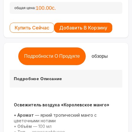
100.00с.
общая цена:
Купить Сейчас
Добавить В Корзину
Подробности О Продукте
обзоры
Подробное Описание
Освежитель воздуха «Королевское манго»
•
Аромат
— яркий тропический манго с
цветочными нотами
•
Объём
— 100 мл
•
Тип
— аромадиффузор