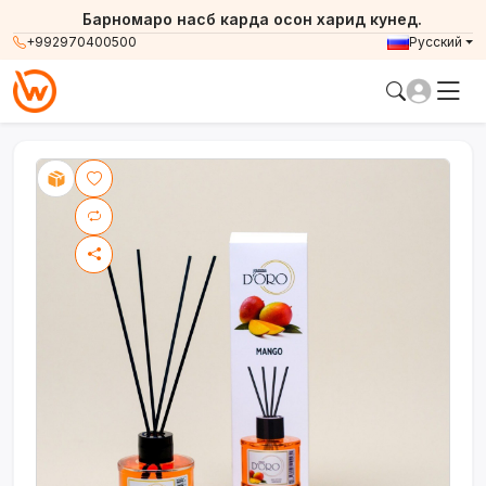
Барномаро насб карда осон харид кунед.
+992970400500
Русский