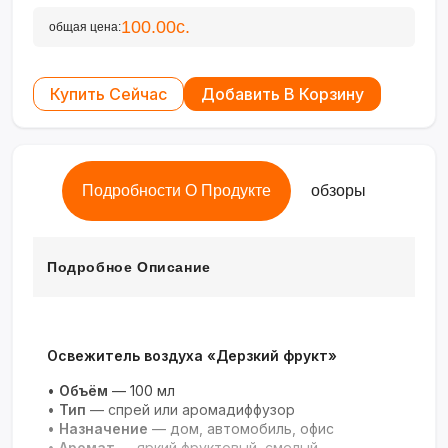
100.00с.
общая цена:
Купить Сейчас
Добавить В Корзину
Подробности О Продукте
обзоры
Подробное Описание
Освежитель воздуха «Дерзкий фрукт»
•
Объём
— 100 мл
•
Тип
— спрей или аромадиффузор
•
Назначение
— дом, автомобиль, офис
•
Аромат
— яркий фруктовый, смелый