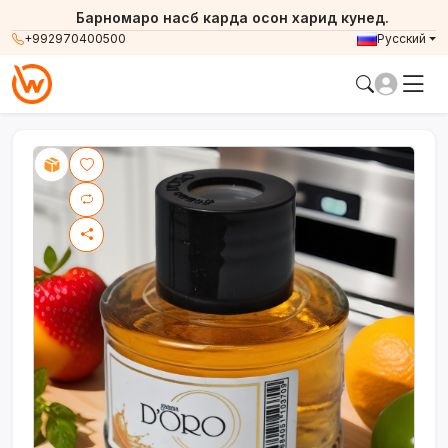
Барномаро насб карда осон харид кунед.
+992970400500
Русский