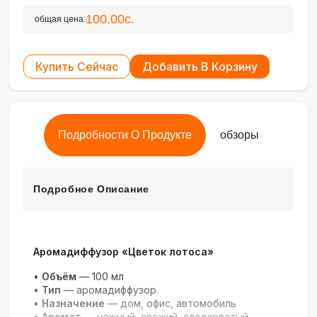
100.00с.
общая цена:
Купить Сейчас
Добавить В Корзину
Подробности О Продукте
обзоры
Подробное Описание
Аромадиффузор «Цветок лотоса»
•
Объём
— 100 мл
•
Тип
— аромадиффузор
•
Назначение
— дом, офис, автомобиль
•
Аромат
— нежный, свежий, сладковатый