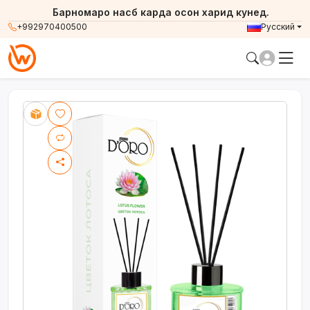
Барномаро насб карда осон харид кунед.
+992970400500
Русский