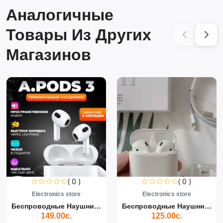
Аналогичные
Товары Из Других
Магазинов
( 0 )
( 0 )
s store
Electronics store
Electronic
Беспроводные Наушники Air...
Беспроводные Наушники Air...
0с.
125.00с.
139.0