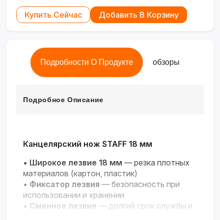
Купить Сейчас
Добавить В Корзину
Подробности О Продукте
обзоры
Подробное Описание
Канцелярский нож STAFF 18 мм
•
Широкое лезвие 18 мм
— резка плотных
материалов (картон, пластик)
•
Фиксатор лезвия
— безопасность при
использовании и хранении
•
Сменное лезвие
— долгий срок службы и
экономичность