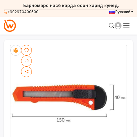
Барномаро насб карда осон харид кунед.
+992970400500
Русский