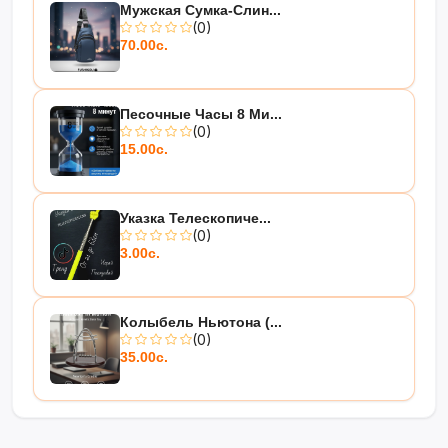
Мужская Сумка-Слин...
(0)
70.00с.
Песочные Часы 8 Ми...
(0)
15.00с.
Указка Телескопиче...
(0)
3.00с.
Колыбель Ньютона (...
(0)
35.00с.