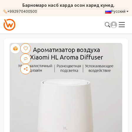
Барномаро насб карда осон харид кунед.
+992970400500
Русский