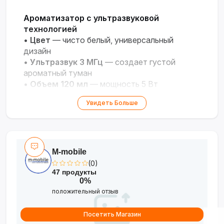
Ароматизатор с ультразвуковой
технологией
•
Цвет
— чисто белый, универсальный
дизайн
•
Ультразвук 3 МГц
— создает густой
ароматный туман
•
Объем 120 мл
— мощность 5 Вт
•
Работа до 10 часов
— от сети
Увидеть Больше
•
Размеры
— 98×98×120 мм, вес 360 г
M-mobile
(0)
47 продукты
0%
положительный отзыв
Посетить Магазин