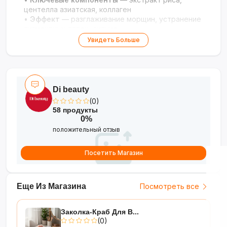
центелла азиатская, коллаген
•
Эффект
— разглаживание морщин, устранение
пигментных пятен, сияние
•
Тип кожи
— для всех типов, особенно для
Увидеть Больше
сухой и чувствительной
Восстановление и сияние кожи за одну ночь!
Di beauty
(0)
58 продукты
0%
положительный отзыв
Посетить Магазин
Еще Из Магазина
Посмотреть все
Заколка-Краб Для В...
(0)