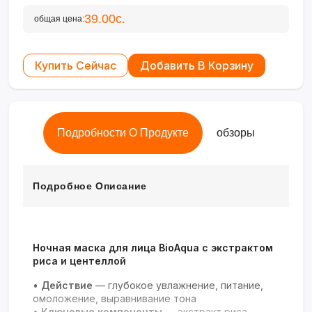
39.00с.
общая цена:
Купить Сейчас
Добавить В Корзину
Подробности О Продукте
обзоры
Подробное Описание
Ночная маска для лица BioAqua с экстрактом
риса и центеллой
•
Действие
— глубокое увлажнение, питание,
омоложение, выравнивание тона
•
Ключевые компоненты
— экстракт риса,