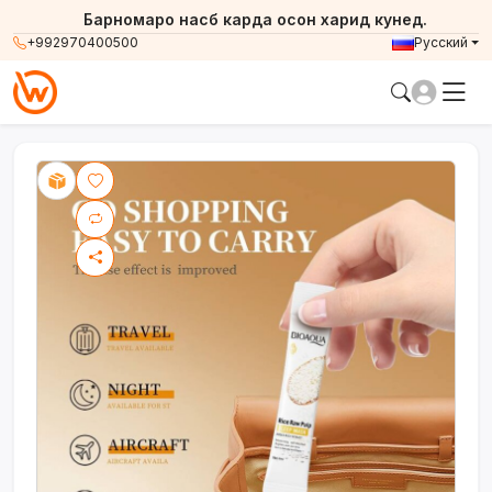
Барномаро насб карда осон харид кунед.
+992970400500
Русский