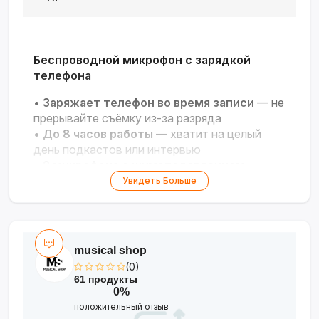
Беспроводной микрофон с зарядкой
телефона
•
Заряжает телефон во время записи
— не
прерывайте съёмку из-за разряда
•
До 8 часов работы
— хватит на целый
день подкастов или интервью
•
2 микрофона с шумоподавлением
—
чёткий звук даже на улице
Увидеть Больше
•
Радиус действия 20 м
— свободно
двигайтесь в кадре
•
Совместим с iPhone и Android
—
переходники в комплекте
musical shop
(0)
61 продукты
0%
положительный отзыв