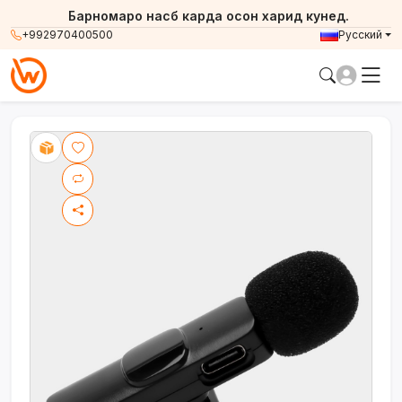
Барномаро насб карда осон харид кунед.
+992970400500
Русский