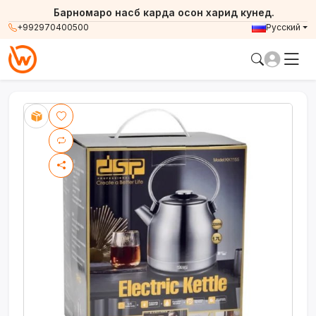
Барномаро насб карда осон харид кунед.
+992970400500
Русский