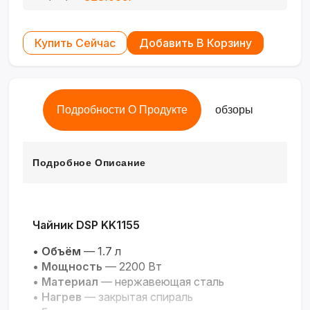
Купить Сейчас
Добавить В Корзину
Подробности О Продукте
обзоры
Подробное Описание
Чайник DSP KK1155
•
Объём
— 1.7 л
•
Мощность
— 2200 Вт
•
Материал
— нержавеющая сталь
•
Нагрев
— закрытая спираль