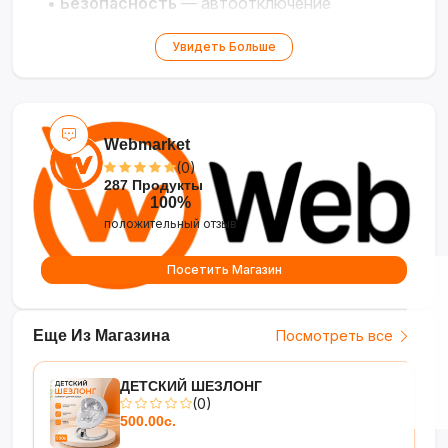
•
Безопасность
— автоотключение
Увидеть Больше
Webmarket
(0)
287 Продукты
100%
положительный отзыв
Посетить Магазин
Еще Из Магазина
Посмотреть все
ДЕТСКИЙ ШЕЗЛОНГ
(0)
500.00с.