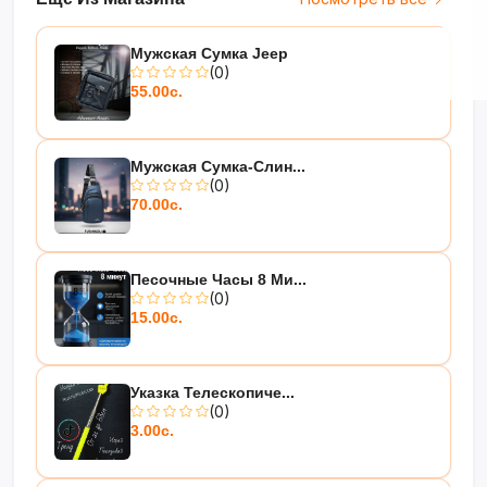
Мужская Сумка Jeep
(0)
55.00с.
Мужская Сумка-Слин...
(0)
70.00с.
Песочные Часы 8 Ми...
(0)
15.00с.
Указка Телескопиче...
(0)
3.00с.