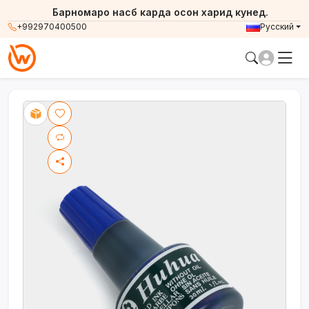
Барномаро насб карда осон харид кунед.
+992970400500
Русский