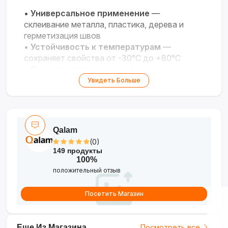
•
Универсальное применение
—
склеивание металла, пластика, дерева и
герметизация швов
•
Устойчивость к температурам
—
сохраняет свойства от -30°C до +80°C
•
Высокая адгезия
— надёжное сцепление
с различными поверхностями
Увидеть Больше
•
Удобная фасовка
— доступна в тубах,
вёдрах или картриджах
Qalam
(0)
149 продукты
100%
положительный отзыв
Посетить Магазин
Еще Из Магазина
Посмотреть все