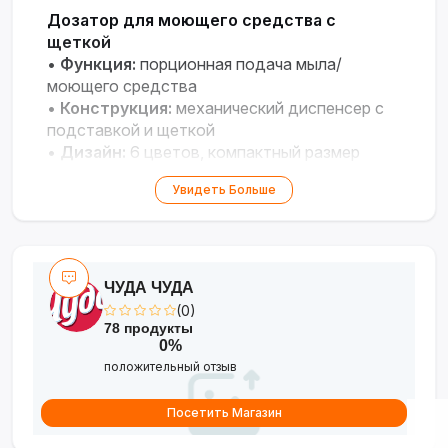
Дозатор для моющего средства с
щеткой
•
Функция:
порционная подача мыла/
моющего средства
•
Конструкция:
механический диспенсер с
подставкой и щеткой
•
Дизайн:
6 цветов, компактный размер
•
Применение:
для кухни или ванной, дома и
Увидеть Больше
на даче
ЧУДА ЧУДА
(0)
78 продукты
0%
положительный отзыв
Посетить Магазин