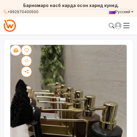
Барномаро насб карда осон харид кунед.
+992970400500
Русский