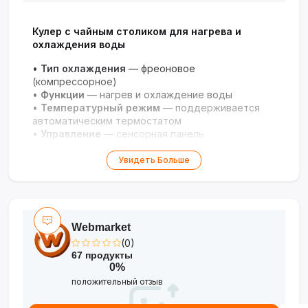
Кулер с чайным столиком для нагрева и
охлаждения воды
•
Тип охлаждения
— фреоновое
(компрессорное)
•
Функции
— нагрев и охлаждение воды
•
Температурный режим
— поддерживается
автоматическим термостатом
•
Управление
— сенсорная панель
•
Конструкция
— напольная, компактная
•
Комплектация
— два чайника, чайный столик
Увидеть Больше
•
Безопасность
— защита от перегрева и
протечек
•
Энергопотребление
— экономичный режим
•
Дизайн
— современный, подходит для любого
интерьера
Webmarket
(0)
67 продукты
0%
положительный отзыв