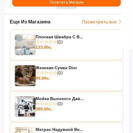
Посетить Магазин
Еще Из Магазина
Посмотреть все
Плоская Швабра С В...
(0)
123.00с.
Женская Сумка Dior
(0)
99.00с.
Мойка Высокого Дав...
(0)
380.00с.
Матрас Надувной Be...