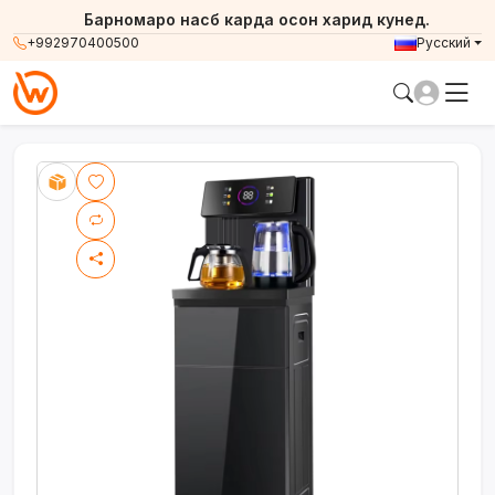
Барномаро насб карда осон харид кунед.
+992970400500
Русский