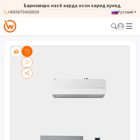
Барномаро насб карда осон харид кунед.
+992970400500
Русский