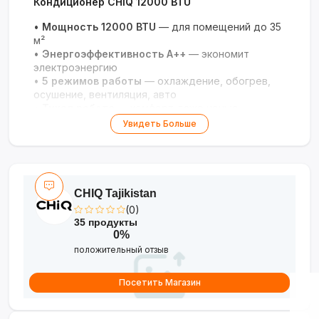
Кондиционер CHIQ 12000 BTU
•
Мощность 12000 BTU
— для помещений до 35
м²
•
Энергоэффективность А++
— экономит
электроэнергию
•
5 режимов работы
— охлаждение, обогрев,
осушение, вентиляция, авто
•
Тихая работа
— комфорт даже ночью
•
Умный пульт ДУ
— таймер, турбо-режим,
Увидеть Больше
самоочистка
CHIQ Tajikistan
(0)
35 продукты
0%
положительный отзыв
Посетить Магазин