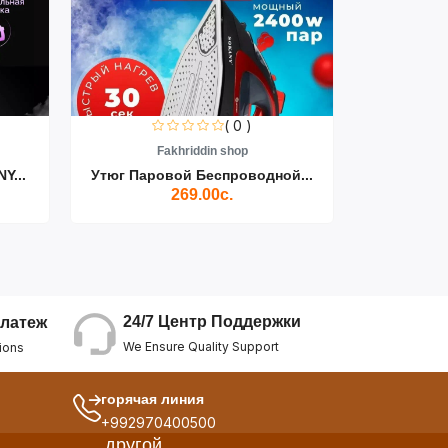
( 0 )
Fakhriddin shop
F
Y...
Утюг Паровой Беспроводной...
Пылесос D
269.00с.
24/7 Центр Поддержки
латеж
We Ensure Quality Support
ions
горячая линия
+992970400500
другой