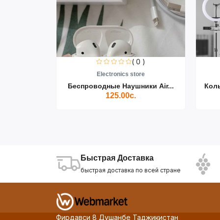
0 )
( 0 )
re
Electronics store
ики Air...
Беспроводные Наушники Air...
Кол
125.00с.
Быстрая Доставка
быстрая доставка по всей стране
Фирдавси 8 Душанбе Таджикистан