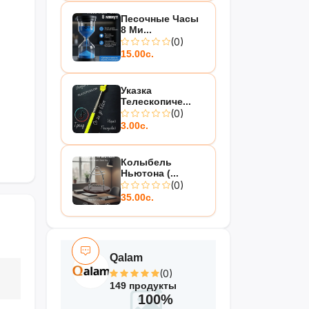
Песочные Часы
8 Ми...
(0)
15.00с.
Указка
Телескопиче...
(0)
3.00с.
Колыбель
Ньютона (...
(0)
35.00с.
Qalam
(0)
149 продукты
100%