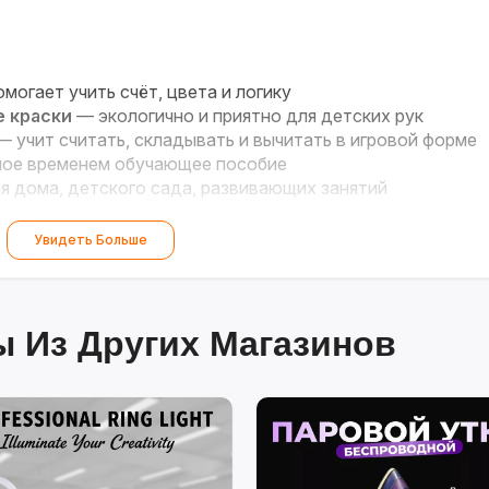
могает учить счёт, цвета и логику
е краски
— экологично и приятно для детских рук
 учит считать, складывать и вычитать в игровой форме
ое временем обучающее пособие
 дома, детского сада, развивающих занятий
у для вашего малыша!
Увидеть Больше
 Из Других Магазинов