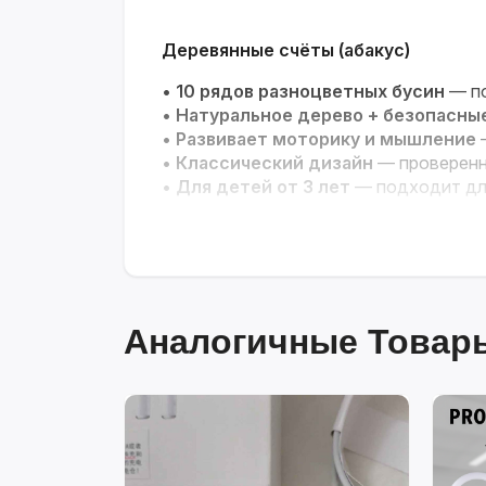
Деревянные счёты (абакус)
•
10 рядов разноцветных бусин
— по
•
Натуральное дерево + безопасны
•
Развивает моторику и мышление
—
•
Классический дизайн
— проверенн
•
Для детей от 3 лет
— подходит для
Весёлое и полезное обучение счёт
Аналогичные Товары