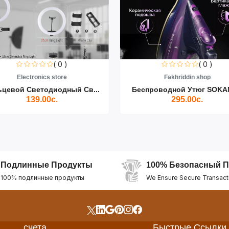
( 0 )
( 0 )
Electronics store
Fakhriddin shop
ьцевой Светодиодный Св...
Беспроводной Утюг SOKAN
139.00с.
295.00с.
Подлинные Продукты
100% Безопасный П
100% подлинные продукты
We Ensure Secure Transact
счета
Быстрые Ссылки